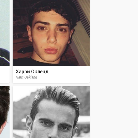
Харри Окленд
Harri Oakland