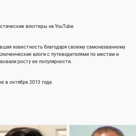
стические влоггеры на YouTube.
ившая известность благодаря своему самоназванному
иключенческие влоги с путеводителями по местам и
овали росту ее популярности.
e в октябре 2013 года.