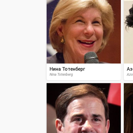
Нина Тотенберг
Аз
Nina Totenberg
Azo