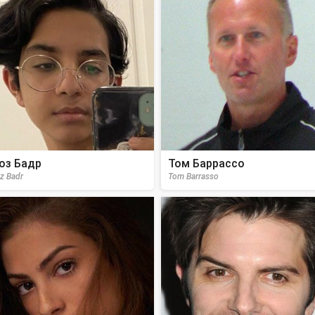
оз Бадр
Том Баррассо
z Badr
Tom Barrasso