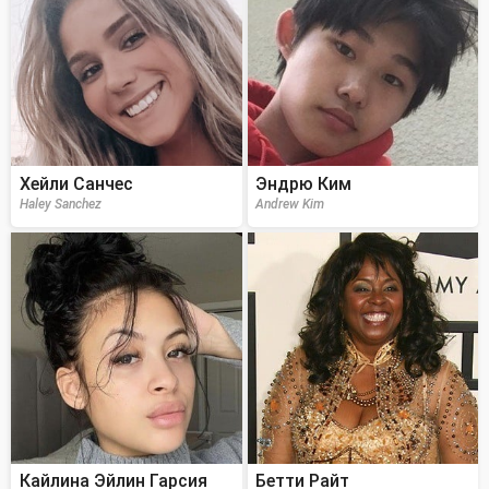
Хейли Санчес
Эндрю Ким
Haley Sanchez
Andrew Kim
Кайлина Эйлин Гарсия
Бетти Райт