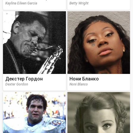
Kaylina Eileen Garcia
Betty Wright
Декстер Гордон
Нони Бланко
Dexter Gordon
Noni Blanco