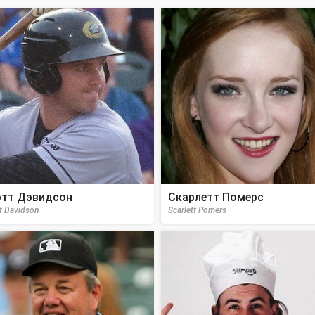
тт Дэвидсон
Скарлетт Померс
t Davidson
Scarlett Pomers