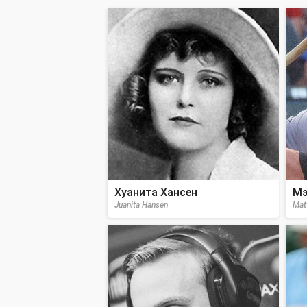
Хуанита Хансен
Мэ
Juanita Hansen
Mat