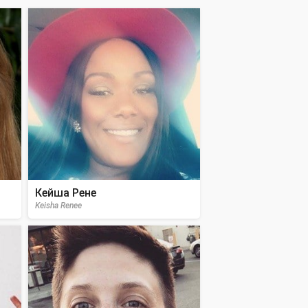
Кейша Рене
Keisha Renee