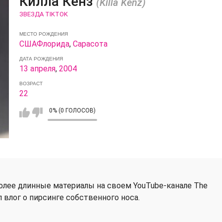
Килла Кенз
(Killa Kenz)
ЗВЕЗДА TIKTOK
МЕСТО РОЖДЕНИЯ
США
Флорида
,
Сарасота
ДАТА РОЖДЕНИЯ
13 апреля
,
2004
ВОЗРАСТ
22
0% (0 ГОЛОСОВ)
более длинные материалы на своем YouTube-канале The
сал влог о пирсинге собственного носа.