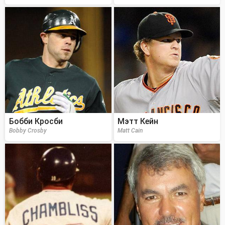
Бобби Кросби
Мэтт Кейн
Bobby Crosby
Matt Cain