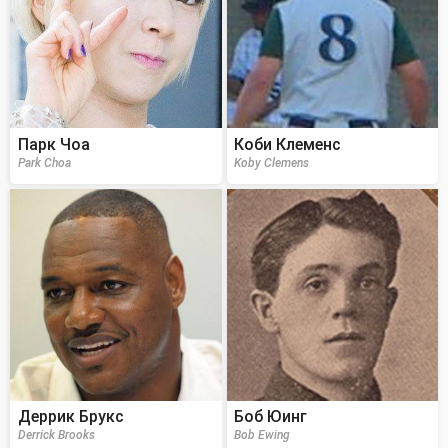
Парк Чоа
Коби Клеменс
Park Choa
Koby Clemens
Деррик Брукс
Боб Юинг
Derrick Brooks
Bob Ewing