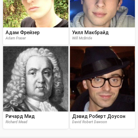
Адам Фрейзер
Уилл Макбрайд
Adam Fraser
Will McBride
Ричард Мид
Дэвид Роберт Доусон
Richard Mead
David Robert Dawson