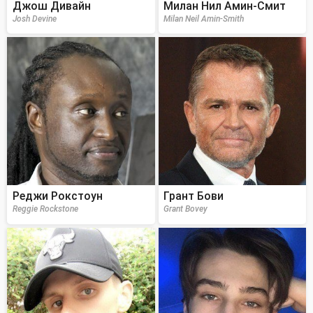
Джош Дивайн
Милан Нил Амин-Смит
Josh Devine
Milan Neil Amin-Smith
Реджи Рокстоун
Грант Бови
Reggie Rockstone
Grant Bovey