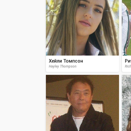
Хейли Томпсон
Ри
Hayley Thompson
Rich