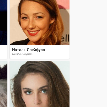
Натали Дрейфусс
Natalie Dreyfuss