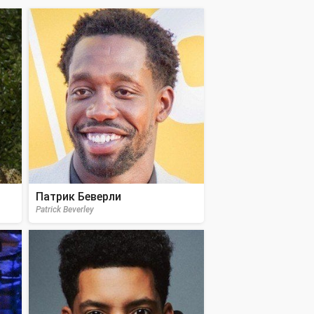
Патрик Беверли
Patrick Beverley