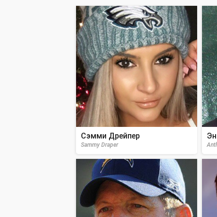
Сэмми Дрейпер
Эн
Sammy Draper
Ant