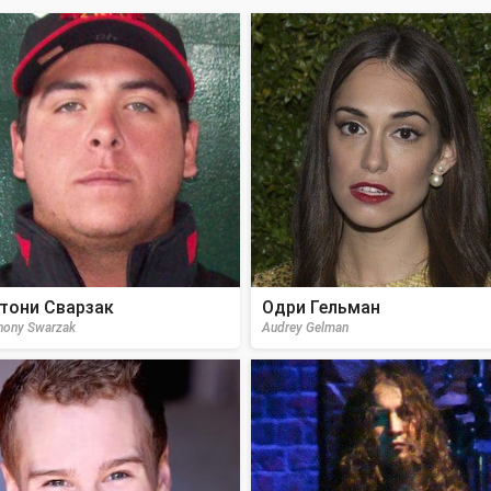
тони Сварзак
Одри Гельман
hony Swarzak
Audrey Gelman