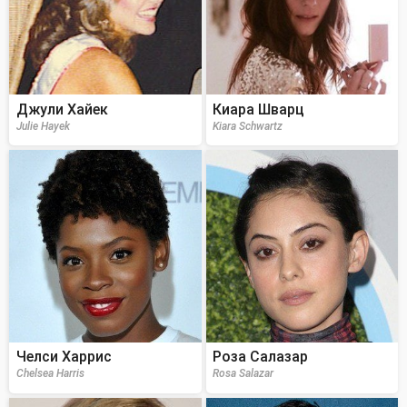
Джули Хайек
Киара Шварц
Julie Hayek
Kiara Schwartz
Челси Харрис
Роза Салазар
Chelsea Harris
Rosa Salazar