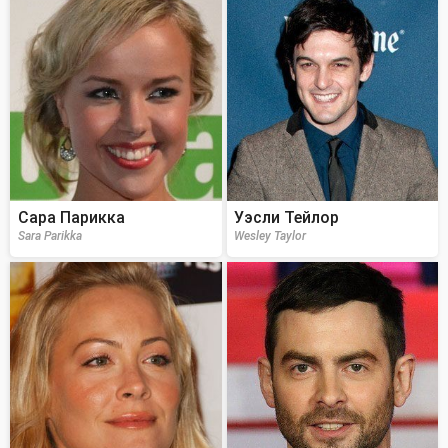
Сара Парикка
Уэсли Тейлор
Sara Parikka
Wesley Taylor