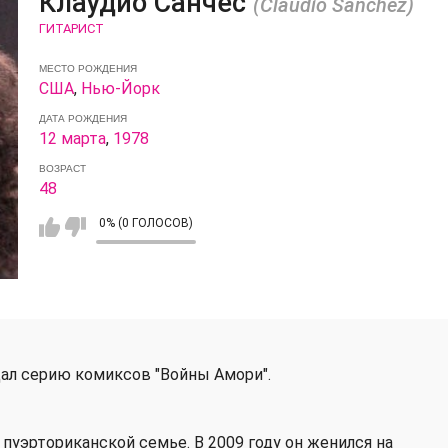
Клаудио Санчес
(Claudio Sanchez)
ГИТАРИСТ
МЕСТО РОЖДЕНИЯ
США
,
Нью-Йорк
ДАТА РОЖДЕНИЯ
12 марта
,
1978
ВОЗРАСТ
48
0% (0 ГОЛОСОВ)
дал серию комиксов "Войны Амори".
 пуэрториканской семье. В 2009 году он женился на