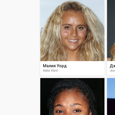
Малия Уорд
Дж
Malia Ward
Jes