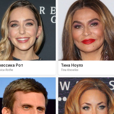
ессика Рот
Тина Ноулз
sica Rothe
Tina Knowles