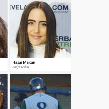
Надя Макай
Nadya Makay