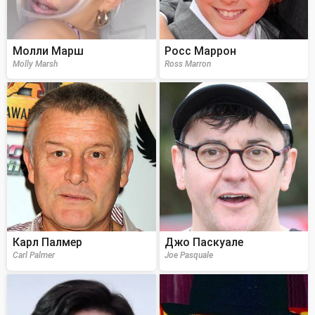
Молли Марш
Росс Маррон
Molly Marsh
Ross Marron
Карл Палмер
Джо Паскуале
Carl Palmer
Joe Pasquale