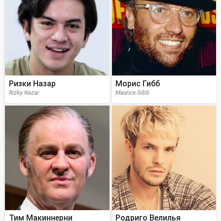
Ризки Назар
Морис Гибб
Rizky Nazar
Maurice Gibb
Тим Макиннерни
Родриго Велилья