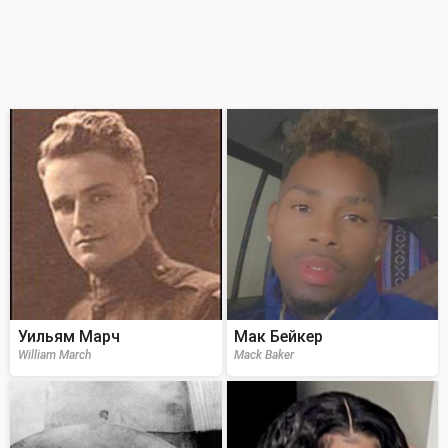
Уильям Марч
Мак Бейкер
William March
Mack Baker