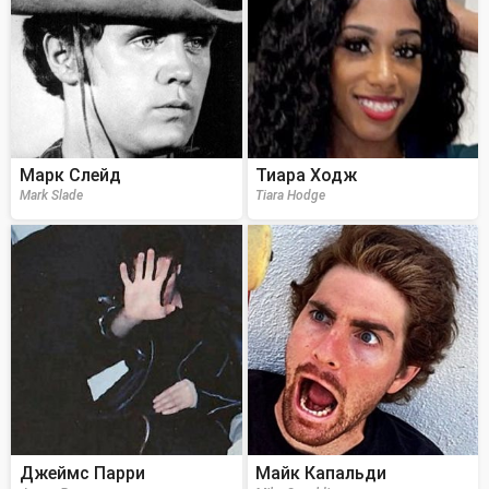
Марк Слейд
Тиара Ходж
Mark Slade
Tiara Hodge
Джеймс Парри
Майк Капальди