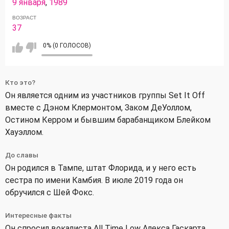
9 января
,
1989
ВОЗРАСТ
37
0% (0 ГОЛОСОВ)
Кто это?
Он является одним из участников группы Set It Off
вместе с Дэном Клермонтом, Заком ДеУоллом,
Остином Керром и бывшим барабанщиком Блейком
Хауэллом.
До славы
Он родился в Тампе, штат Флорида, и у него есть
сестра по имени Камбия. В июле 2019 года он
обручился с Шей Фокс.
Интересные факты
Он спросил вокалиста All Time Low Алекса Гаскарта,