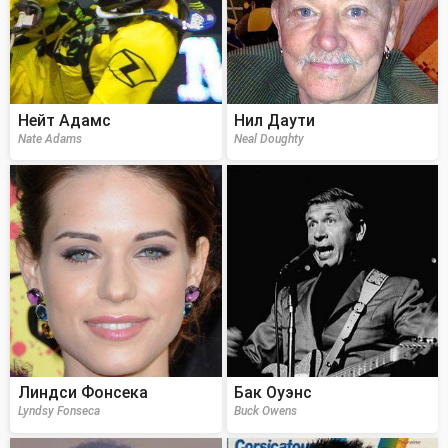
Нейт Адамс
Нил Даути
Nate Adams
Neal Doughty
Линдси Фонсека
Бак Оуэнс
Lyndsy Fonseca
Buck Owens