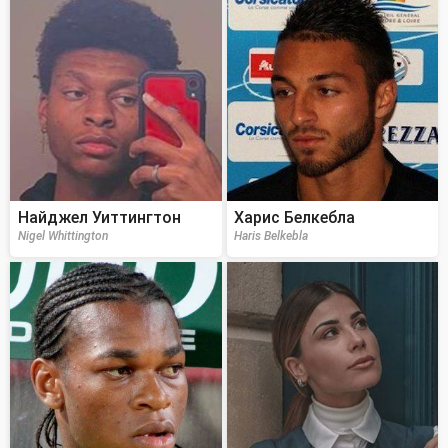
Найджел Уиттингтон
Харис Белкебла
Nigel Whittington
Haris Belkebla