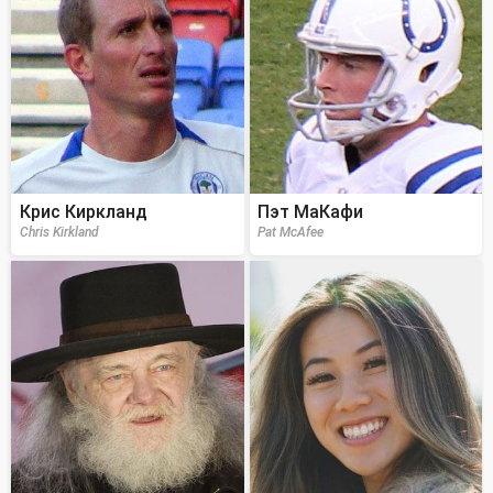
Крис Киркланд
Пэт МаКафи
Chris Kirkland
Pat McAfee