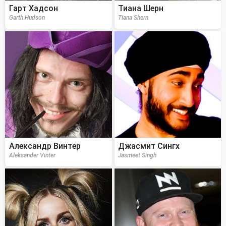
Гарт Хадсон
Тиана Шерн
Garth Hudson
Tiana Shern
Александр Винтер
Джасмит Сингх
Aleksander Vinter
Jasmeet Singh