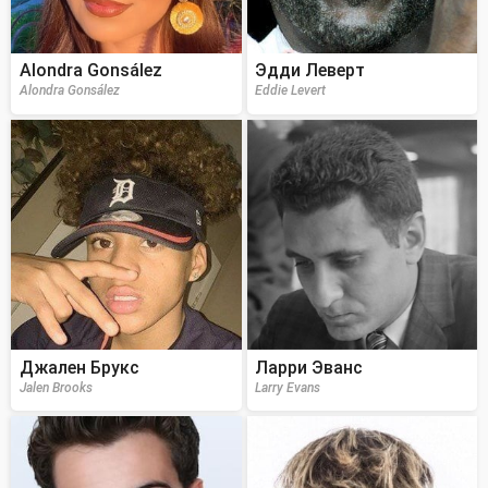
Alondra Gonsález
Эдди Леверт
Alondra Gonsález
Eddie Levert
Джален Брукс
Ларри Эванс
Jalen Brooks
Larry Evans