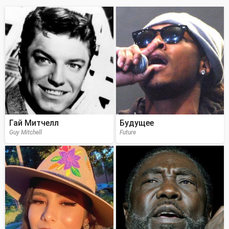
Гай Митчелл
Будущее
Guy Mitchell
Future