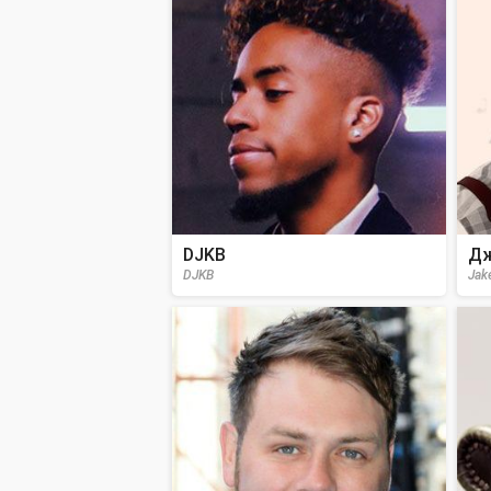
DJKB
Дж
DJKB
Jak