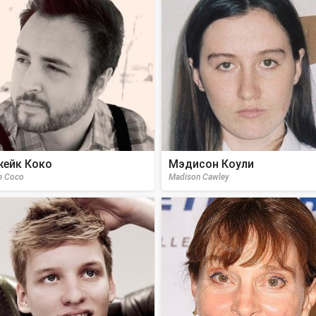
ейк Коко
Мэдисон Коули
e Coco
Madison Cawley