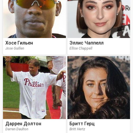
Хосе Гильен
Эллис Чаппелл
Jose Guillen
Ellise Chappell
Даррен Долтон
Бритт Герц
Darren Daulton
Britt Hertz