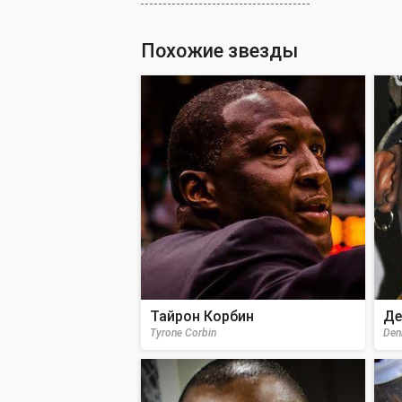
Похожие звезды
Тайрон Корбин
Де
Tyrone Corbin
Den