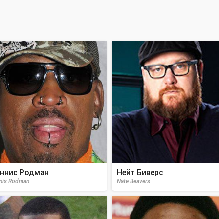
ннис Родман
Нейт Биверс
nis Rodman
Nate Beavers