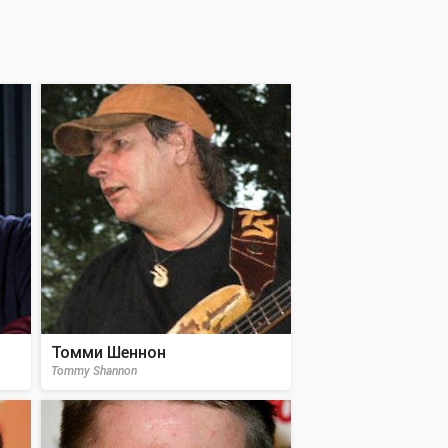
Томми Шеннон
Tommy Shannon