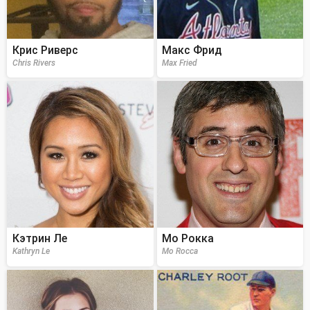
Крис Риверс
Макс Фрид
Chris Rivers
Max Fried
Кэтрин Ле
Мо Рокка
Kathryn Le
Mo Rocca