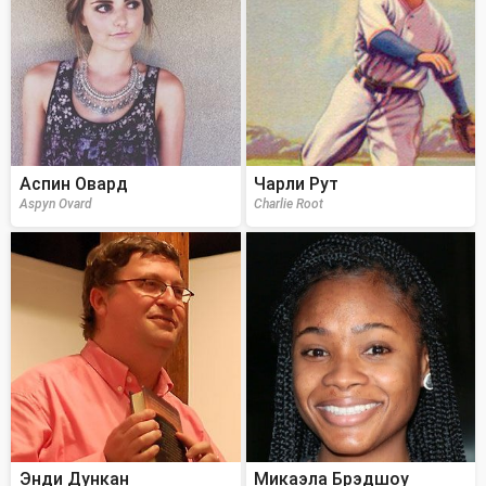
Аспин Овард
Чарли Рут
Aspyn Ovard
Charlie Root
Энди Дункан
Микаэла Брэдшоу