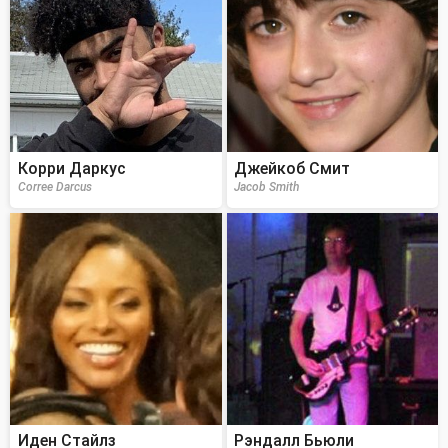
Корри Даркус
Джейкоб Смит
Corree Darcus
Jacob Smith
Иден Стайлз
Рэндалл Бьюли