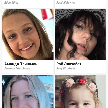
Eden Stiles
Randall Bewley
Аманда Тришман
Рэй Элизабет
Amanda Trieschman
Rayy Elizabeth