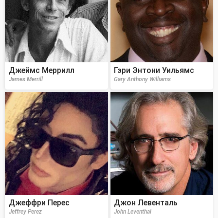
Джеймс Меррилл
Гэри Энтони Уильямс
James Merrill
Gary Anthony Williams
Джеффри Перес
Джон Левенталь
Jeffrey Perez
John Leventhal