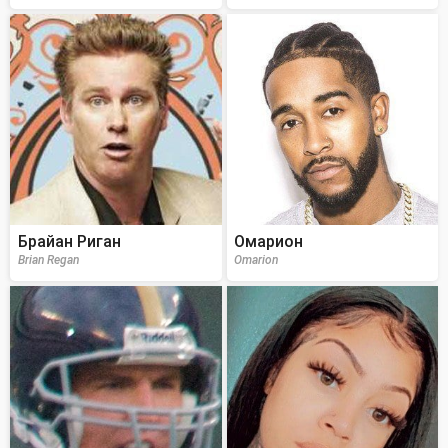
Брайан Риган
Омарион
Brian Regan
Omarion