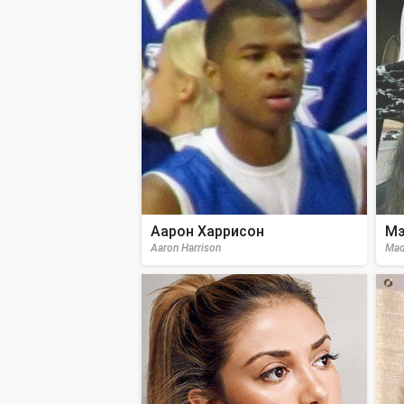
Аарон Харрисон
Мэ
Aaron Harrison
Mad