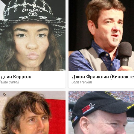
длин Кэрролл
Джон Франклин (Киноакте
eline Carroll
John Franklin