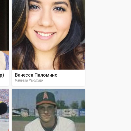
р)
Ванесса Паломино
Vanessa Palomino