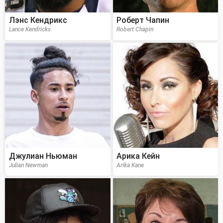
Лэнс Кендрикс
Роберт Чапин
Lance Kendricks
Robert Chapin
Джулиан Ньюман
Арика Кейн
Julian Newman
Arika Kane