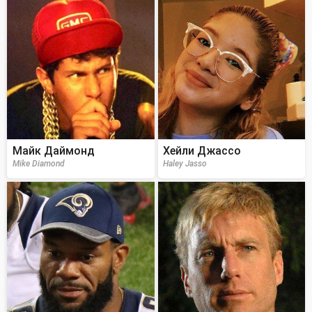
Майк Даймонд
Хейли Джассо
Mike Diamond
Haley Jasso