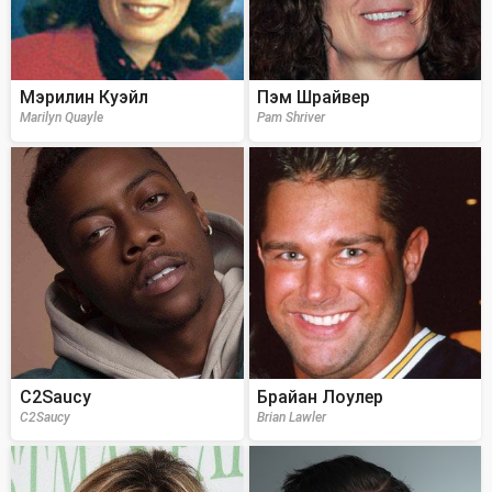
Мэрилин Куэйл
Пэм Шрайвер
Marilyn Quayle
Pam Shriver
C2Saucy
Брайан Лоулер
C2Saucy
Brian Lawler