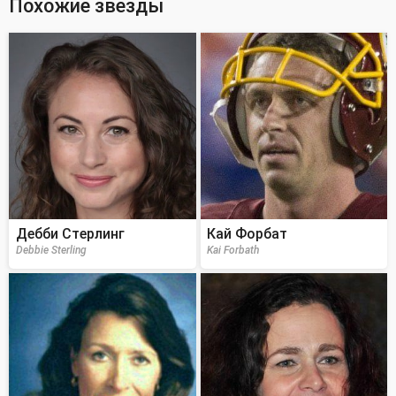
Похожие звезды
Дебби Стерлинг
Кай Форбат
Debbie Sterling
Kai Forbath