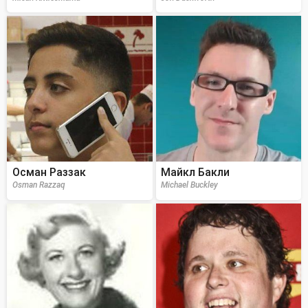
Осман Раззак
Майкл Бакли
Osman Razzaq
Michael Buckley