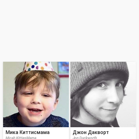
Мика Киттисмама
Джон Дакворт
Micah KittiesMama
Jon Duckworth