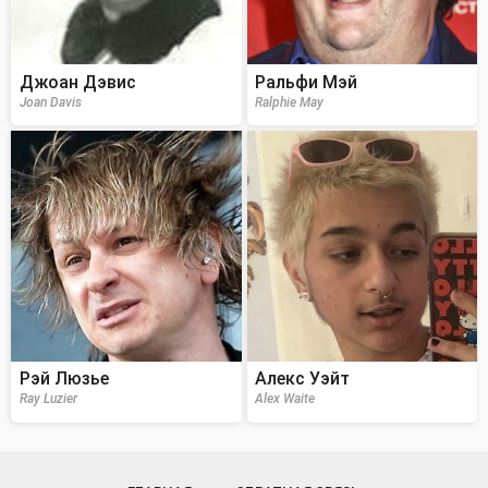
Джоан Дэвис
Ральфи Мэй
Joan Davis
Ralphie May
Рэй Люзье
Алекс Уэйт
Ray Luzier
Alex Waite