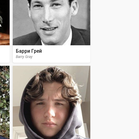
Барри Грей
Barry Gray