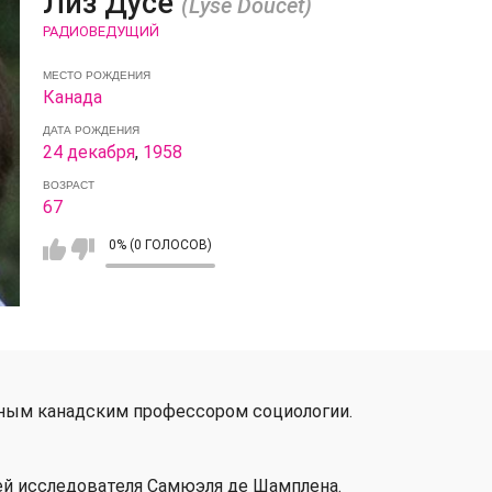
Лиз Дусе
(Lyse Doucet)
РАДИОВЕДУЩИЙ
МЕСТО РОЖДЕНИЯ
Канада
ДАТА РОЖДЕНИЯ
24 декабря
,
1958
ВОЗРАСТ
67
0% (0 ГОЛОСОВ)
стным канадским профессором социологии.
ей исследователя Самюэля де Шамплена.