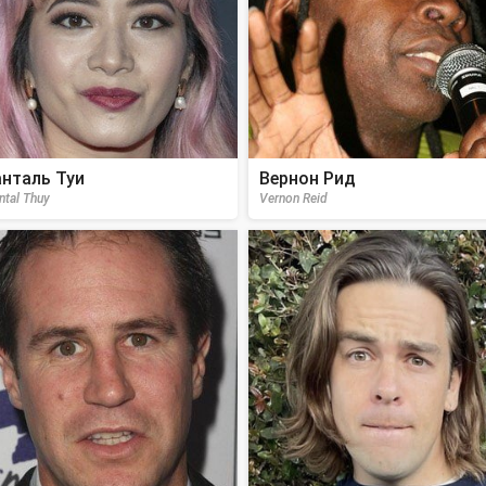
нталь Туи
Вернон Рид
ntal Thuy
Vernon Reid