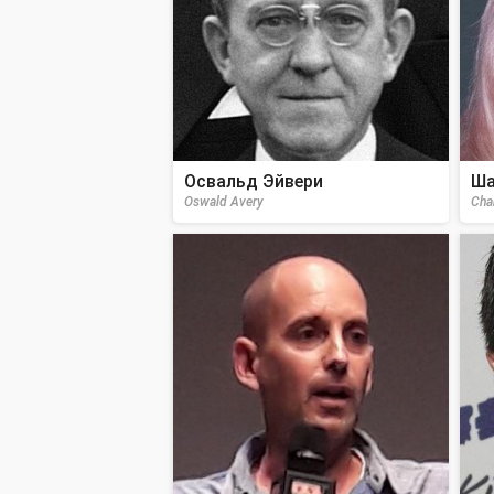
Освальд Эйвери
Ша
Oswald Avery
Cha