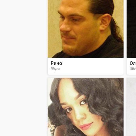
Рино
Ол
Rhyno
Oli