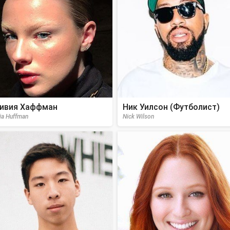
ивия Хаффман
Ник Уилсон (Футболист)
via Huffman
Nick Wilson