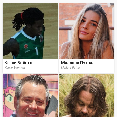
Кенни Бойнтон
Мэллори Путнал
Kenny Boynton
Mallory Putnal