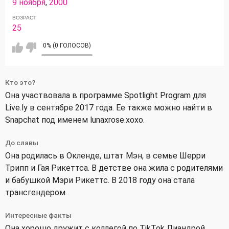
9 ноября
,
2000
ВОЗРАСТ
25
0% (0 ГОЛОСОВ)
Кто это?
Она участвовала в программе Spotlight Program для
Live.ly в сентябре 2017 года. Ее также можно найти в
Snapchat под именем lunaxrose.xoxo.
До славы
Она родилась в Окленде, штат Мэн, в семье Шерри
Трипп и Гая Рикеттса. В детстве она жила с родителями
и бабушкой Мэри Рикеттс. В 2018 году она стала
трансгендером.
Интересные факты
Она хорошо дружит с коллегой по TikTok Лиандрой