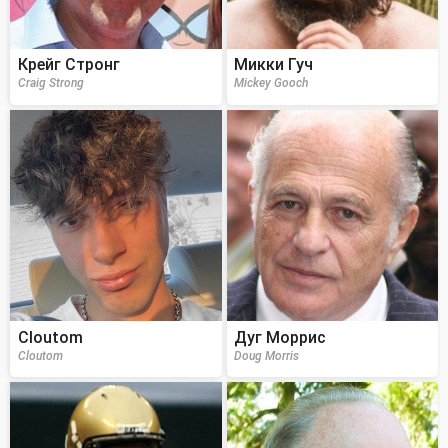
Крейг Стронг
Микки Гуч
Craig Strong
Mickey Gooch
Cloutom
Дуг Моррис
Cloutom
Doug Morris