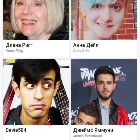
Диана Ригг
Анна Дейл
Diana Rigg
Anna Dale
Davie504
Джеймс Яммуни
James Yammouni