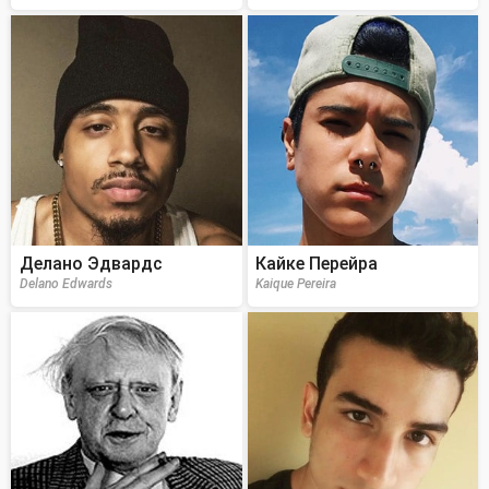
Делано Эдвардс
Кайке Перейра
Delano Edwards
Kaique Pereira