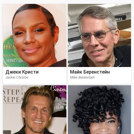
Джеки Кристи
Майк Беренстейн
Jackie Christie
Mike Berenstain