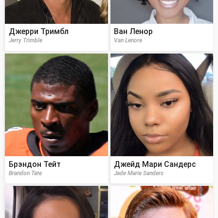
Джерри Тримбл
Ван Ленор
Jerry Trimble
Van Lenore
Брэндон Тейт
Джейд Мари Сандерс
Brandon Tate
Jade Marie Sanders