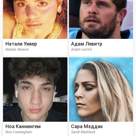
Натали Уивер
Адам Левитр
Natalie Weaver
Adam Levitre
Ноа Каннингем
Сара Мэддак
Noa Cunningham
Sarah Maddack