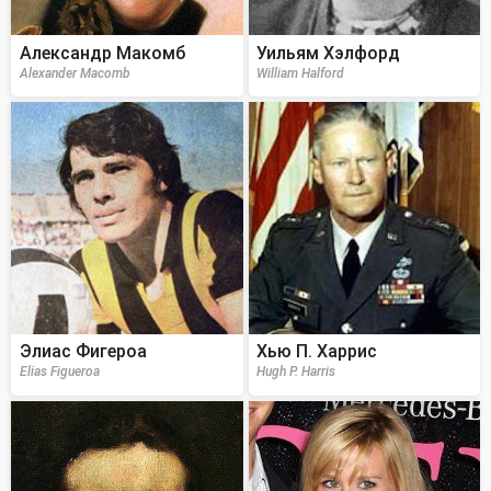
Александр Макомб
Уильям Хэлфорд
Alexander Macomb
William Halford
Элиас Фигероа
Хью П. Харрис
Elias Figueroa
Hugh P. Harris