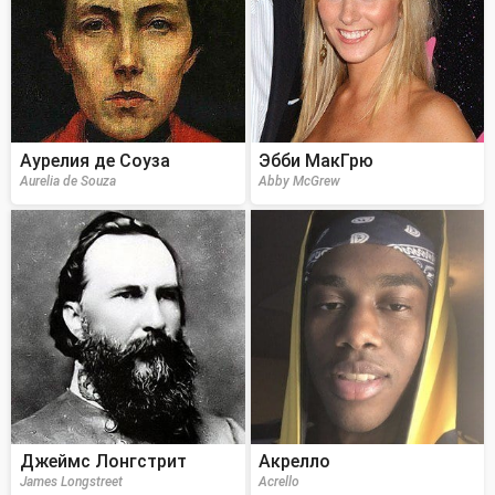
Аурелия де Соуза
Эбби МакГрю
Aurelia de Souza
Abby McGrew
Джеймс Лонгстрит
Акрелло
James Longstreet
Acrello