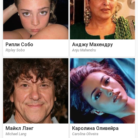
Рипли Собо
Анджу Махендру
Ripley Sobo
Anju Mahendru
Майкл Лэнг
Каролина Оливейра
Michael Lang
Carolina Oliveira