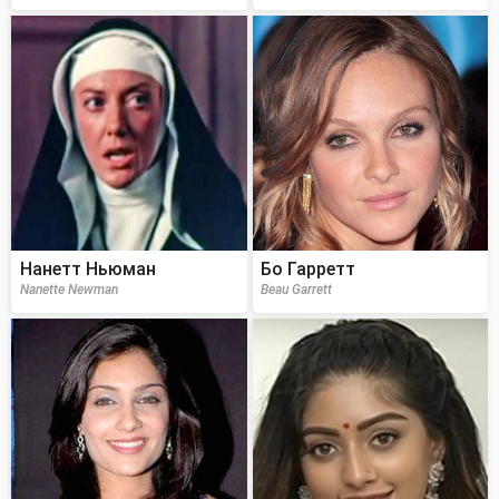
Нанетт Ньюман
Бо Гарретт
Nanette Newman
Beau Garrett