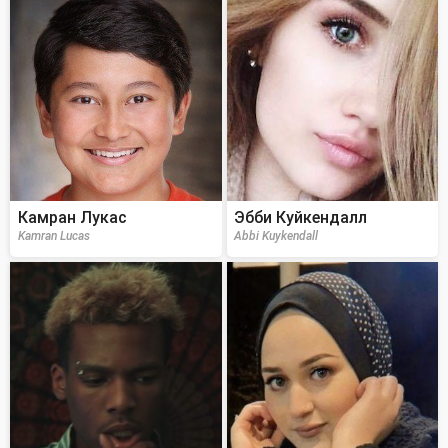
Камран Лукас
Эбби Куйкендалл
Kamran Lucas
Abbi Kuykendall