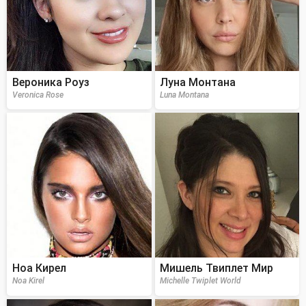
Вероника Роуз
Луна Монтана
Veronica Rose
Luna Montana
Ноа Кирел
Мишель Твиплет Мир
Noa Kirel
Michelle Twiplet World