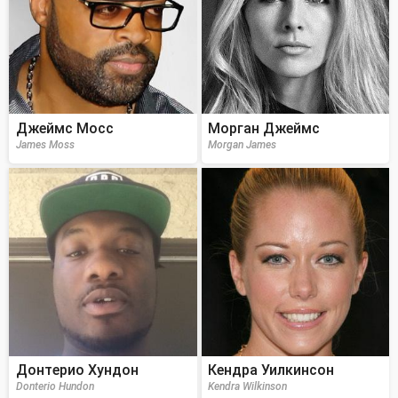
Джеймс Мосс
Морган Джеймс
James Moss
Morgan James
Донтерио Хундон
Кендра Уилкинсон
Donterio Hundon
Kendra Wilkinson