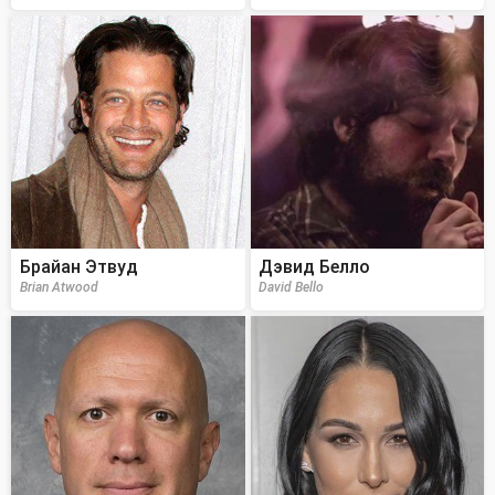
Брайан Этвуд
Дэвид Белло
Brian Atwood
David Bello