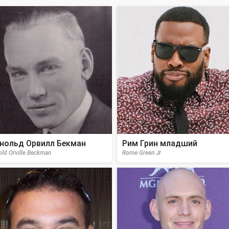
нольд Орвилл Бекман
Рим Грин младший
old Orville Beckman
Rome Green Jr