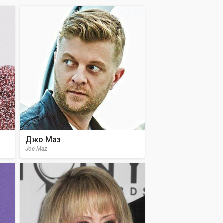
Джо Маз
Joe Maz