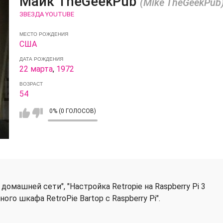
Майк TheGeekPub
(Mike TheGeekPub
ЗВЕЗДА YOUTUBE
МЕСТО РОЖДЕНИЯ
США
ДАТА РОЖДЕНИЯ
22 марта
,
1972
ВОЗРАСТ
54
0% (0 ГОЛОСОВ)
домашней сети", "Настройка Retropie на Raspberry Pi 3
ого шкафа RetroPie Bartop с Raspberry Pi".