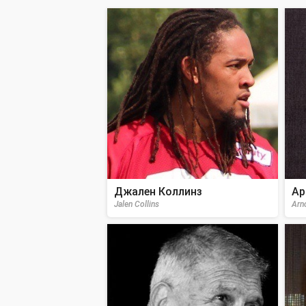
Джален Коллинз
Ар
Jalen Collins
Arn