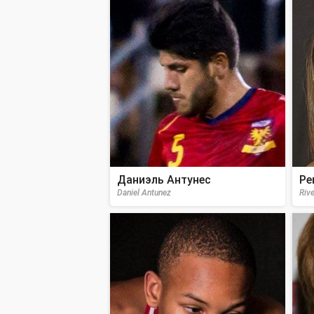
Даниэль Антунес
Ре
Daniel Antunez
Rive