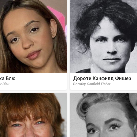
ка Блю
Дороти Кэнфилд Фишер
r Bleu
Dorothy Canfield Fisher