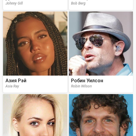
Johnny Gill
Bob Berg
Азия Рэй
Робин Уилсон
Asia Ray
Robin Wilson