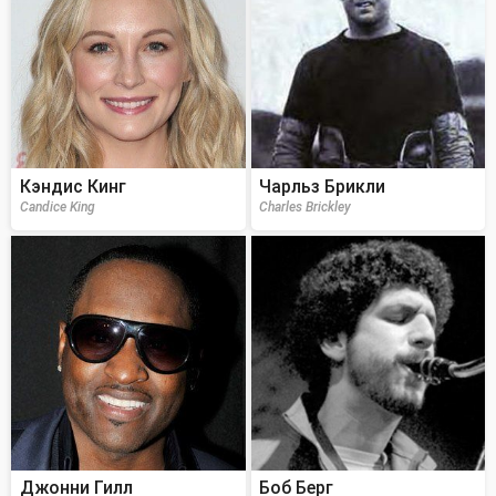
Кэндис Кинг
Чарльз Брикли
Candice King
Charles Brickley
Джонни Гилл
Боб Берг