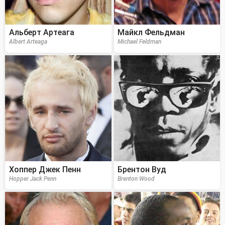
Альберт Артеага
Майкл Фельдман
Albert Arteaga
Michael Feldman
Хоппер Джек Пенн
Брентон Вуд
Hopper Jack Penn
Brenton Wood