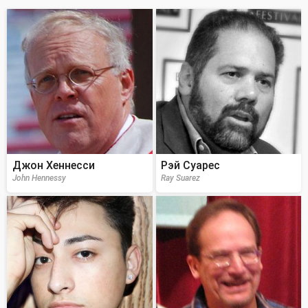
Джон Хеннесси
Рэй Суарес
John Hennessy
Ray Suarez