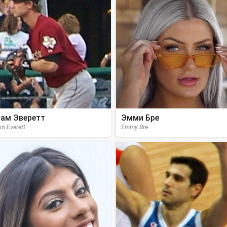
ам Эверетт
Эмми Бре
m Everett
Emmy Bre