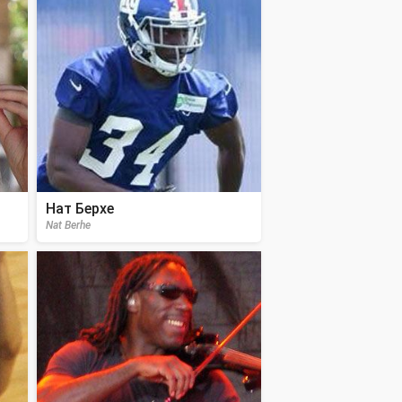
Нат Берхе
Nat Berhe