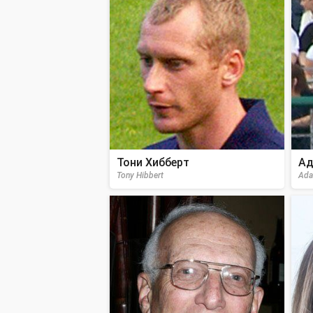
Тони Хибберт
Ад
Tony Hibbert
Ada