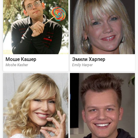
Моше Кашер
Эмили Харпер
Moshe Kasher
Emily Harper