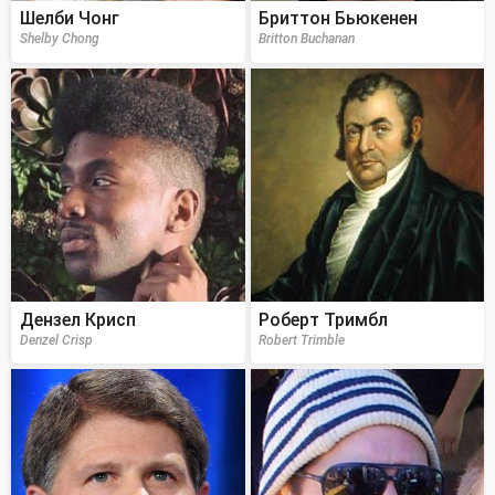
Шелби Чонг
Бриттон Бьюкенен
Shelby Chong
Britton Buchanan
Дензел Крисп
Роберт Тримбл
Denzel Crisp
Robert Trimble