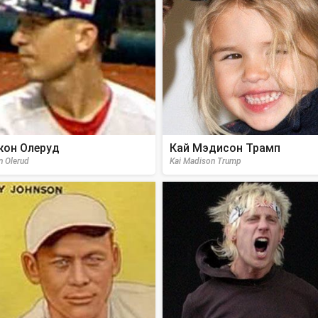
он Олеруд
Кай Мэдисон Трамп
n Olerud
Kai Madison Trump