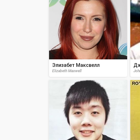
Элизабет Максвелл
Дж
Elizabeth Maxwell
Joh