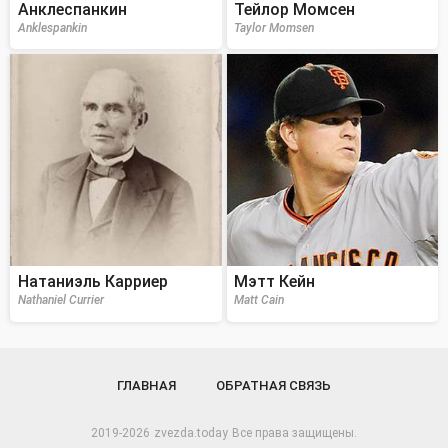
Анклеспанкин
Тейлор Момсен
Anklespankin
Taylor Momsen
Натаниэль Карриер
Мэтт Кейн
Nathaniel Currier
Matt Cain
ГЛАВНАЯ
ОБРАТНАЯ СВЯЗЬ
2019-2026
zvezda.today
Все права защищены.