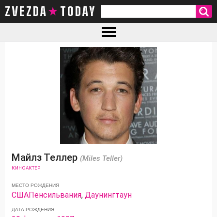
ZVEZDA TODAY
Майлз Теллер
(Miles Teller)
КИНОАКТЕР
МЕСТО РОЖДЕНИЯ
США
Пенсильвания
,
Даунингтаун
ДАТА РОЖДЕНИЯ