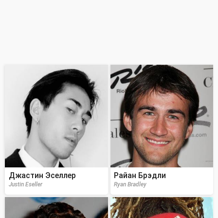
Джастин Эселлер
Райан Брэдли
Justin Eseller
Ryan Bradley