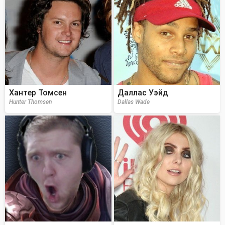
Хантер Томсен
Даллас Уэйд
Hunter Thomsen
Dallas Wade