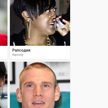
Рапсодия
Rapsody