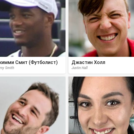
имми Смит (Футболист)
Джастин Холл
my Smith
Justin Hall