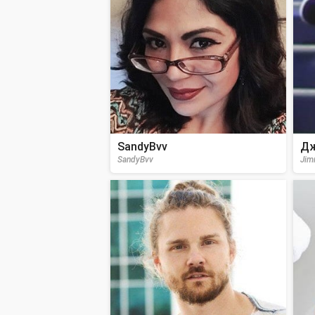
SandyBvv
Дж
SandyBvv
Jim