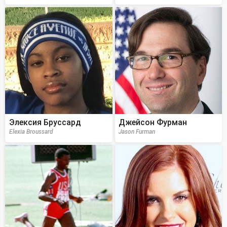
Элексия Бруссард
Джейсон Фурман
Elexia Broussard
Jason Furman