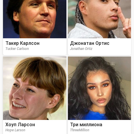
Такер Карлсон
Джонатан Ортис
Tucker Carlson
Jonathan Ortiz
Хоуп Ларсон
Три миллиона
Hope Larson
ThreeMillion