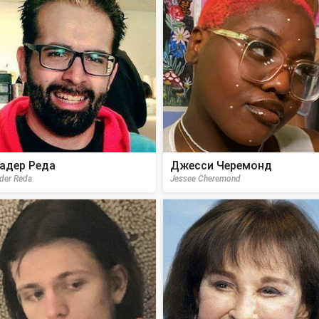
адер Реда
Джесси Черемонд
der Reda
Jessee Cheremond