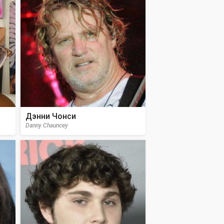
Дэнни Чонси
Danny Chauncey