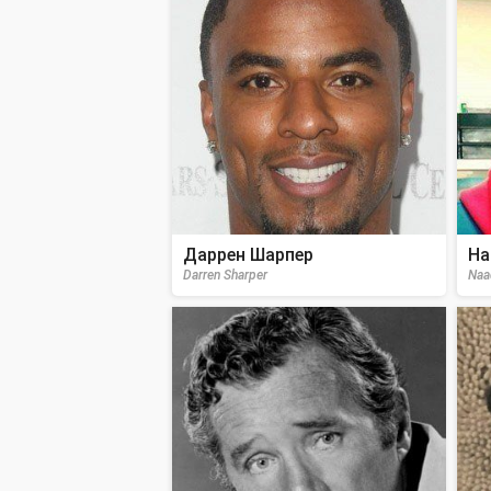
Даррен Шарпер
На
Darren Sharper
Naa