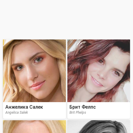
Анжелика Салек
Брит Фелпс
Angelica Salek
Brit Phelps