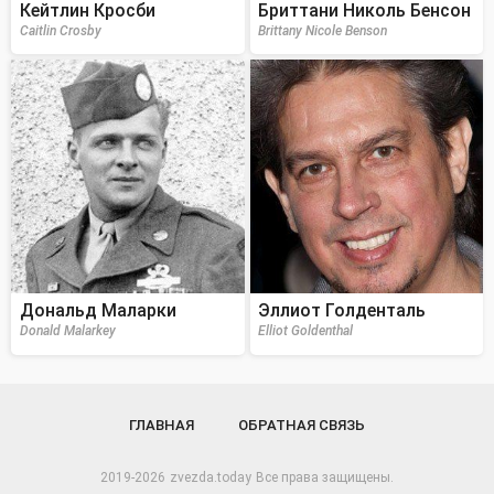
Кейтлин Кросби
Бриттани Николь Бенсон
Caitlin Crosby
Brittany Nicole Benson
Дональд Маларки
Эллиот Голденталь
Donald Malarkey
Elliot Goldenthal
ГЛАВНАЯ
ОБРАТНАЯ СВЯЗЬ
2019-2026
zvezda.today
Все права защищены.