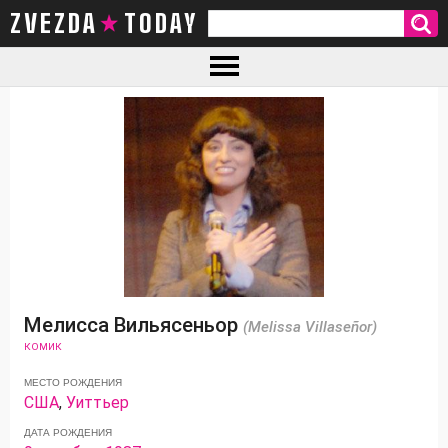
ZVEZDA TODAY
Мелисса Вильясеньор
(Melissa Villaseñor)
КОМИК
МЕСТО РОЖДЕНИЯ
США
,
Уиттьер
ДАТА РОЖДЕНИЯ