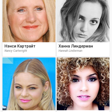
Нэнси Картрайт
Ханна Линдерман
Nancy Cartwright
Hannah Linderman