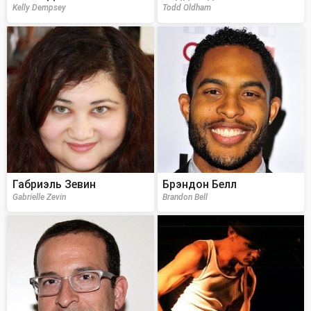
Kelly Dempsey
Todd Oldham
Габриэль Зевин
Брэндон Белл
Gabrielle Zevin
Brandon Bell