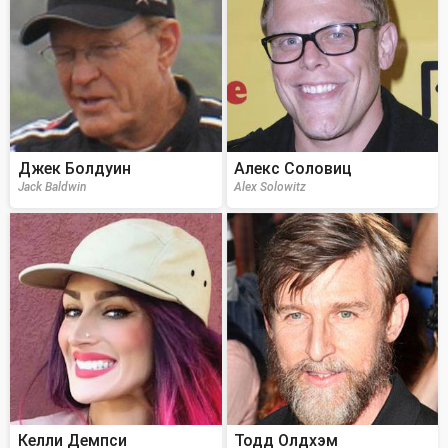
Джек Болдуин
Алекс Соловиц
Jack Baldwin
Alex Solowitz
Келли Демпси
Тодд Олдхэм