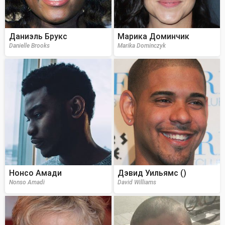
Даниэль Брукс
Марика Доминчик
Danielle Brooks
Marika Dominczyk
Нонсо Амади
Дэвид Уильямс ()
Nonso Amadi
David Williams