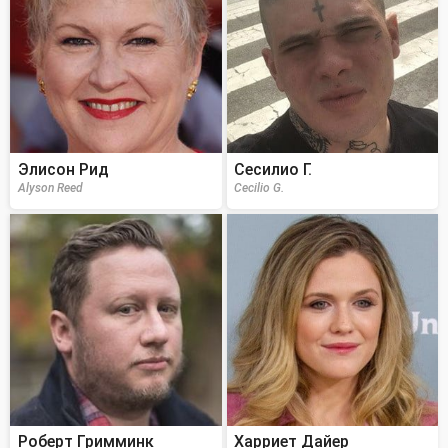
Элисон Рид
Сесилио Г.
Alyson Reed
Cecilio G.
Роберт Гримминк
Харриет Дайер