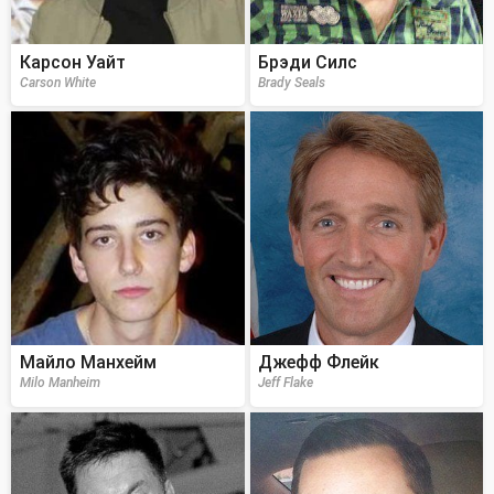
Карсон Уайт
Брэди Силс
Carson White
Brady Seals
Майло Манхейм
Джефф Флейк
Milo Manheim
Jeff Flake