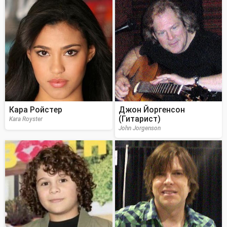
Кара Ройстер
Джон Йоргенсон
(Гитарист)
Kara Royster
John Jorgenson