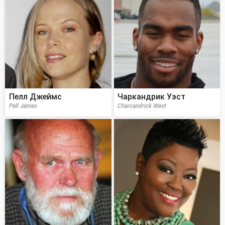
Пелл Джеймс
Чаркандрик Уэст
Pell James
Charcandrick West