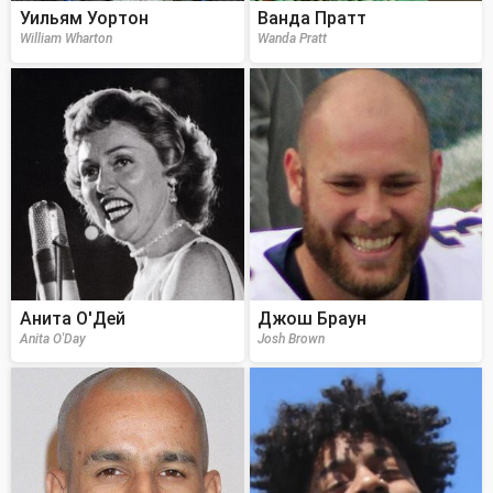
Уильям Уортон
Ванда Пратт
William Wharton
Wanda Pratt
Анита О'Дей
Джош Браун
Anita O'Day
Josh Brown